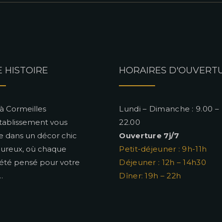
 HISTOIRE
HORAIRES D'OUVERT
à Cormeilles
Lundi – Dimanche : 9.00 –
tablissement vous
22.00
le dans un décor chic
Ouverture 7j/7
eureux, où chaque
Petit-déjeuner : 9h-11h
 été pensé pour votre
Déjeuner : 12h – 14h30
…
Dîner: 19h – 22h