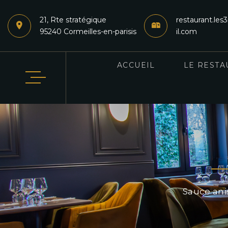
21, Rte stratégique
restaurant.l
95240 Cormeilles-en-parisis
il.com
ACCUEIL
LE RESTA
Sauce anis