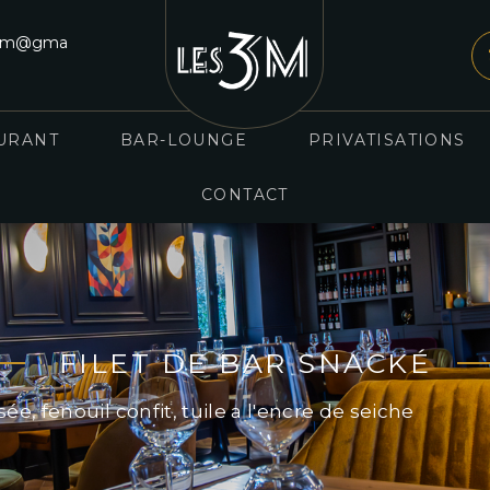
es3m@gma
URANT
BAR-LOUNGE
PRIVATISATIONS
CONTACT
FILET DE BAR SNACKÉ
ée, fenouil confit, tuile a l'encre de seiche